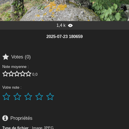
1,4 k

2025-07-23 180659

Votes (
0
)
Note moyenne :





0,0
Votre note :






Propriétés
Type de fichier
: Image JPEG