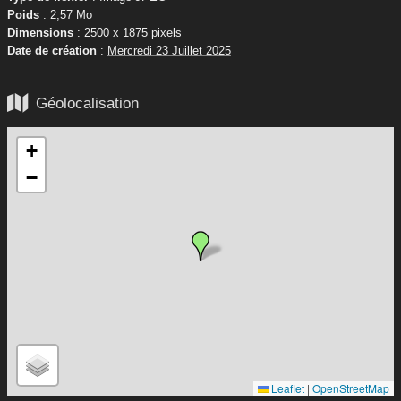
Poids
: 2,57 Mo
Dimensions
: 2500 x 1875 pixels
Date de création
:
Mercredi 23 Juillet 2025

Géolocalisation
+
−
Leaflet
|
OpenStreetMap